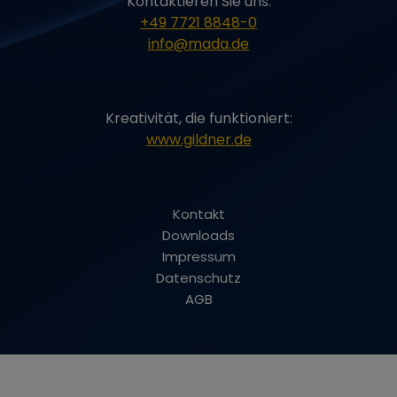
Kontaktieren Sie uns:
betrügerische oder
+49 7721 8848-0
anderweitig ungültige
Impressionen oder
info@mada.de
Interaktionen mit
Werbung in Rechnung
gestellt werden und
dass YouTube-Creator
im YouTube-
Kreativität, die funktioniert:
Partnerprogramm fair
bezahlt werden
www.gildner.de
OGPC
google.com
Diese Cookies werden
von Google verwendet,
um
Benutzereinstellungen
Kontakt
und -informationen
beim Anzeigen von
Downloads
Google-Kartenseiten
Impressum
zu speichern.
YSC
youtube.com
Zeichnet eine
Datenschutz
eindeutige ID auf, um
AGB
Statistiken darüber zu
führen, welche
YouTube-Videos der
Benutzer angesehen
hat.
SOCS
google.com
Google verwendet den
Cookie um die Cookie-