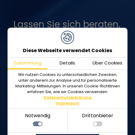
Lassen Sie sich beraten.
Unsere erfahrenen
Mitarbeiter stehen
Diese Webseite verwendet Cookies
Ihnen gerne zur
Zustimmung
Details
Über Cookies
Verfügung!
Wir nutzen Cookies zu unterschiedlichen Zwecken,
unter anderem zur Analyse und für personalisierte
Marketing-Mitteilungen. In unseren Cookie-Richtlinien
erfahren Sie, wie wir Cookies verwenden.
+49 7721 8848-0
Datenschutzerklärung
Impressum
Notwendig
Drittanbieter
info@mada.de