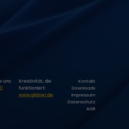
6 Monate
6 Monate
6 Monate
2 Jahre
e uns:
Kreativität, die
Kontakt
-0
funktioniert:
Downloads
2 Jahre
www.gildner.de
Impressum
Datenschutz
AGB
2 Jahre