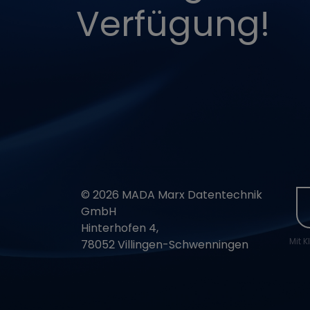
Verfügung!
NID
VISITOR_PRIVAC
VISITOR_INFO1_L
CONSENT
© 2026 MADA Marx Datentechnik
GmbH
__Secure-1PAPIS
Hinterhofen 4,
Mit K
78052 Villingen-Schwenningen
__Secure-1PSID