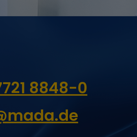
Ablauf
6 Monate
6 Monate
7721 8848-0
6 Monate
o@mada.de
Session
2 Jahre