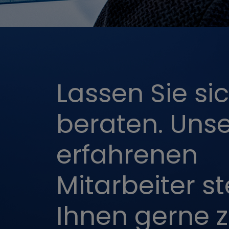
Drittanbiete
Name
AEC
Lassen Sie si
beraten. Uns
OGPC
erfahrenen
YSC
Mitarbeiter s
SOCS
Ihnen gerne z
PREF