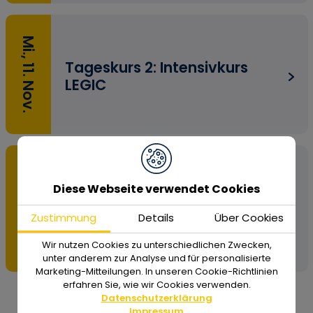
Mi., 11. Nov.
Tageskurs 2: Intensivkurs
LEGIC
Do., 12. Nov.
Diese Webseite verwendet Cookies
Tageskurs 3: Intensivkurs
MIFARE DESFire
Zustimmung
Details
Über Cookies
Wir nutzen Cookies zu unterschiedlichen Zwecken,
unter anderem zur Analyse und für personalisierte
Marketing-Mitteilungen. In unseren Cookie-Richtlinien
erfahren Sie, wie wir Cookies verwenden.
Datenschutzerklärung
Impressum