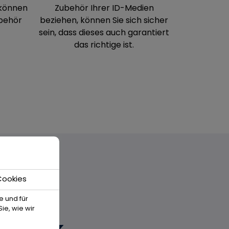
 können
Zubehör Ihrer ID-Medien
behör
beziehen, können Sie sich sicher
sein, dass dieses auch garantiert
das richtige ist.
Cookies
e und für
ie, wie wir