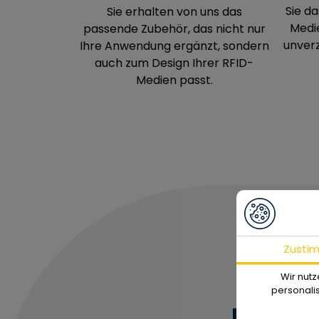
Sie d
Sie erhalten von uns das
Medi
passende Zubehör, das nicht nur
unverz
Ihre Anwendung ergänzt, sondern
auch zum Design Ihrer RFID-
Medien passt.
Zusti
Wir nutz
personalis