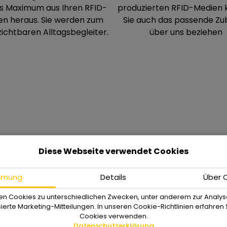
as Maximum aus Ihren RFID-
produzierten RFID-Medien
en heraus. Sie werden zum
Sie auch das passende Zu
ichtbaren Alltagsbegleiter.
über uns beziehen
Diese Webseite verwendet Cookies
mmung
Details
Über 
en Cookies zu unterschiedlichen Zwecken, unter anderem zur Analys
ierte Marketing-Mitteilungen. In unseren Cookie-Richtlinien erfahren S
Cookies verwenden.
Datenschutzerklärung