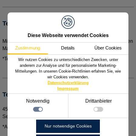
Teilnehmerkreis
Diese Webseite verwendet Cookies
Mitarbeiter sowie Fach- & Führungskräfte aus den Bereichen
Zustimmung
Details
Über Cookies
Marketing & Vertrieb
*Teilnehmerzahl begrenzt!
Wir nutzen Cookies zu unterschiedlichen Zwecken, unter
anderem zur Analyse und für personalisierte Marketing-
Mitteilungen. In unseren Cookie-Richtlinien erfahren Sie, wie
wir Cookies verwenden.
Datenschutzerklärung
Impressum
Teilnahmegebühr
Notwendig
Drittanbieter
450 € zzgl. MwSt. pro Person pro Tag inkl.
Seminarunterlagen, Mittagessen und Pausengetränke
Notwendig
Nur notwendige Cookies
*Auch firmenintern buchbar!
Technisch notwendige Funktionen, wie das speichern
Details zu den Cookies
Ihrer Cookie-Einstellungen für diese Website.