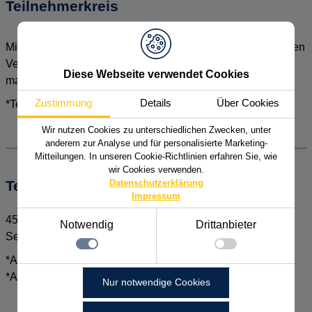
Teilnehmerkreis
Mitarbeiter sowie Fach- & Führungskräfte aus den Bereichen
Vertrieb, Projektmanagement, Entwicklung & Produkt­
Diese Webseite verwendet Cookies
management
Zustimmung
Details
Über Cookies
*Teilnehmerzahl begrenzt
Wir nutzen Cookies zu unterschiedlichen Zwecken, unter
anderem zur Analyse und für personalisierte Marketing-
Mitteilungen. In unseren Cookie-Richtlinien erfahren Sie, wie
wir Cookies verwenden.
Datenschutzerklärung
Teilnahmegebühr
Impressum
450 € zzgl. MwSt. pro Person pro Tag inkl.
Notwendig
Drittanbieter
Seminarunterlagen, Mittagessen und Pausengetränke
*Auch firmenintern buchbar
Notwendig
*Auch in Kombination buchbar
Nur notwendige Cookies
Technisch notwendige Funktionen, wie das speichern
Details zu den Cookies
Ihrer Cookie-Einstellungen für diese Website.
Notwendig