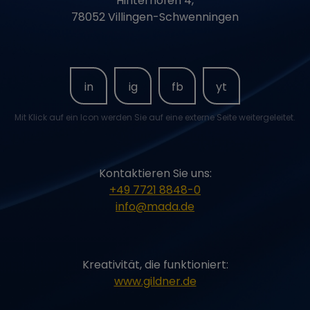
Hinterhofen 4,
Benutzers identifiziert.
Die ID wird für gezielte
78052 Villingen-Schwenningen
Werbung genutzt.
VISITOR_PRIVACY_METADATA
youtube.com
Speichert den
Einwilligungsstatus
des Nutzers für
Cookies auf der
in
ig
fb
yt
aktuellen Domain.
VISITOR_INFO1_LIVE
youtube.com
Versucht, die
Benutzerbandbreite auf
Mit Klick auf ein Icon werden Sie auf eine externe Seite weitergeleitet.
Seiten mit integrierten
YouTube-Videos zu
schätzen.
CONSENT
google.com
Wird verwendet, um
festzustellen, ob der
Kontaktieren Sie uns:
Besucher die
+49 7721 8848-0
Marketingkategorie im
Cookie-Banner
info@mada.de
akzeptiert hat. Dieser
Cookie ist notwendig
für die Einhaltung der
DSGVO der Webseite.
Kreativität, die funktioniert:
__Secure-1PAPISID
youtube.com
Wird für
Targetingzwecke
www.gildner.de
verwendet, um ein Profil
der Interessen der
Website-Besucher zu