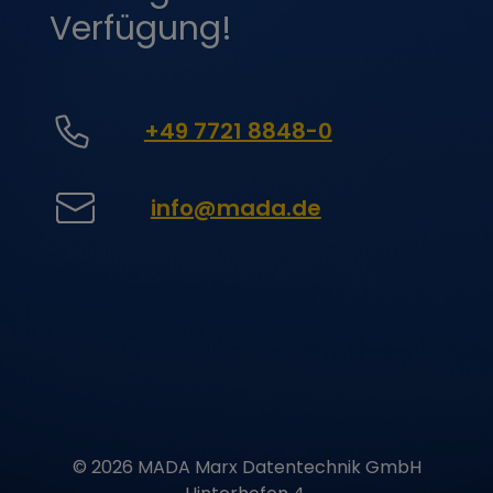
beim Anzeigen von
Verfügung!
Google-Kartenseiten
zu speichern.
YSC
youtube.com
Zeichnet eine
eindeutige ID auf, um
Statistiken darüber zu
+49 7721 8848-0
führen, welche
YouTube-Videos der
Benutzer angesehen
hat.
info@mada.de
SOCS
google.com
Google verwendet den
Cookie um die Cookie-
Entscheidungen des
Nutzers zu speichern.
PREF
youtube.com
Dabei handelt es sich
um ein Cookie, das die
Anzeige- und
Sucheinstellungen von
YouTube-Videos
speichert: bevorzugte
Sprache, Safe-Search-
Filter usw
NID
google.com
Registriert eine
eindeutige ID, die das
Gerät eines
© 2026 MADA Marx Datentechnik GmbH
wiederkehrenden