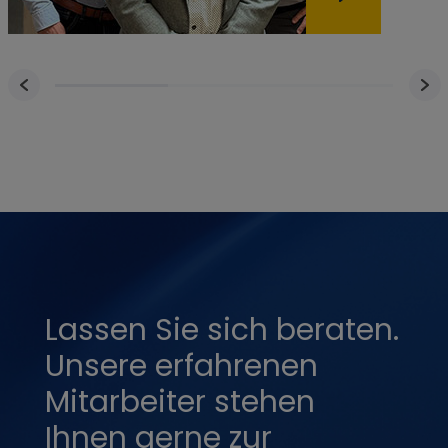
letzten Besuch der Seite.
Drittanbieter
Name
Anbieter
Zweck
AEC
google.com
Wird verwendet, um
Spam, Betrug und
Missbrauch zu
erkennen. So soll dazu
beigetragen werden
sicherzustellen, dass
Werbetreibenden nicht
fälschlicherweise
betrügerische oder
anderweitig ungültige
Impressionen oder
Interaktionen mit
Werbung in Rechnung
gestellt werden und
dass YouTube-Creator
Lassen Sie sich beraten.
im YouTube-
Partnerprogramm fair
Unsere erfahrenen
bezahlt werden
OGPC
google.com
Diese Cookies werden
Mitarbeiter stehen
von Google verwendet,
um
Ihnen gerne zur
Benutzereinstellungen
und -informationen