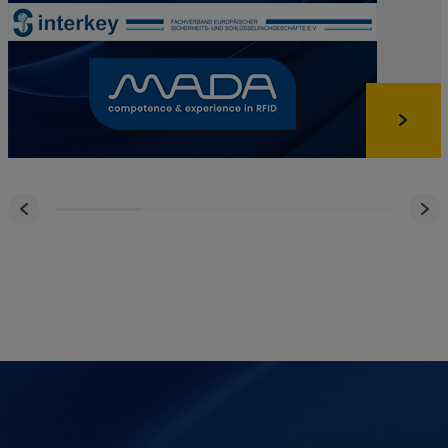
beigetragen werden
sicherzustellen, dass
Werbetreibenden nicht
fälschlicherweise
betrügerische oder
anderweitig ungültige
Impressionen oder
Interaktionen mit
Werbung in Rechnung
gestellt werden und
dass YouTube-Creator
im YouTube-
Partnerprogramm fair
bezahlt werden
OGPC
google.com
Diese Cookies werden
von Google verwendet,
um
Benutzereinstellungen
und -informationen
beim Anzeigen von
Google-Kartenseiten
zu speichern.
YSC
youtube.com
Zeichnet eine
eindeutige ID auf, um
Statistiken darüber zu
führen, welche
YouTube-Videos der