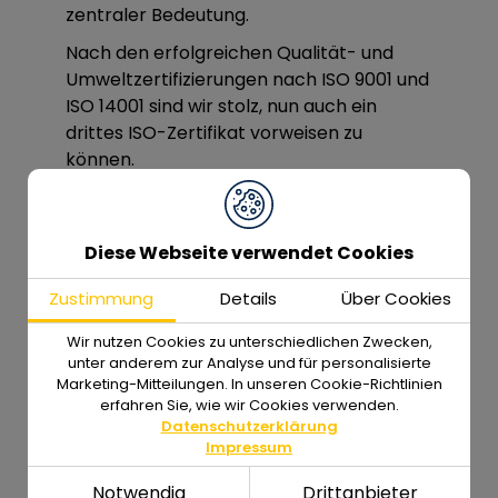
zentraler Bedeutung.
Nach den erfolgreichen Qualität- und
Umweltzertifizierungen nach ISO 9001 und
ISO 14001 sind wir stolz, nun auch ein
drittes ISO-Zertifikat vorweisen zu
können.
Diese Webseite verwendet Cookies
ISMS-Zertifikat
Zustimmung
Details
Über Cookies
Wir nutzen Cookies zu unterschiedlichen Zwecken,
unter anderem zur Analyse und für personalisierte
Marketing-Mitteilungen. In unseren Cookie-Richtlinien
erfahren Sie, wie wir Cookies verwenden.
Datenschutzerklärung
Impressum
Notwendig
Drittanbieter