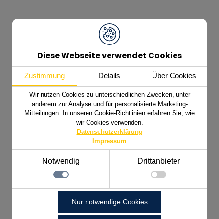
+49 7721 8848-0
Diese Webseite verwendet Cookies
info@mada.de
Zustimmung
Details
Über Cookies
Wir nutzen Cookies zu unterschiedlichen Zwecken, unter
anderem zur Analyse und für personalisierte Marketing-
Mitteilungen. In unseren Cookie-Richtlinien erfahren Sie, wie
wir Cookies verwenden.
Datenschutzerklärung
Impressum
Notwendig
Drittanbieter
© 2026 MADA Marx Datentechnik GmbH
Hinterhofen 4,
Notwendig
78052 Villingen-Schwenningen
Nur notwendige Cookies
Technisch notwendige Funktionen, wie das speichern
Details zu den Cookies
Ihrer Cookie-Einstellungen für diese Website.
Notwendig