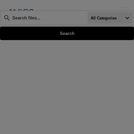
Wenn die Erge
All Categories
Search
Lassen Sie sich beraten.
Unsere erfahrenen
Mitarbeiter stehen Ihnen
gerne zur Verfügung!